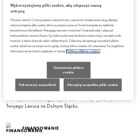
technologii z pasją i doświadczeniem ekspertów.
Wykorzystujemy pliki cookie, aby ulepszyć naszą
Zapewniamy kompleksową obsługę, szybkie terminy i pełne
witrynę
zaufanie – od przeglądów okresowych po naprawy
Chcemy ułatwić Ci korzystanie z naszej strony i usprawnić świadczenie usług, dlatego
mechaniczne i serwis gwarancyjny.
wykorzystujemy pliki cookie, które są umieszczane na Twoim komputerze, telefonie
Wybierając
Lexus Lubin
, masz pewność, że Twój
Lexus
komórkowym lub tablecie. Pomagają one nam zrozumieć Twoje potrzeby i ulepszać
funkcjonalność naszej witryny. Są wykorzystywane do dostarczania usług i narzędzi osób
trafia w najlepsze ręce.
trzecich, a także służą do celów reklamowych. Zalecamy akceptację wszystkich plików
Zadbaj o swoje auto w miejscu, gdzie
doskonałość jest
cookie. Jeżeli nie wyrażasz na to zgody, możesz łatwo zmienić ich ustawienia. Szczegółowe
standardem
, a
Twoja satysfakcja – priorytetem
.
informacje na ten temat znajdziesz w naszej
Polityce plików cookie.
Ustawienia plików
cookie
USŁUGI
Odrzucenie wszystkich
Akceptuj wszystkie pliki cookie
Autoryzowany Serwis Lexus Lubin – Dealer Roku 2024.
Profesjonalna obsługa, szybki serwis i najwyższa jakość dla
Twojego Lexusa na Dolnym Śląsku.
FINANSOWANIE