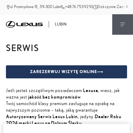
ul. Przemysłowa 1E , 59-300 Lubin
+48 76 753 92 92
Dziś czynne:
Zamknięte
LUBIN
SERWIS
ZAREZERWUJ WIZYTĘ ONLINE
Jeśli jesteś szczęśliwym posiadaczem
Lexusa
, wiesz, jak
ważna jest
jakość bez kompromisów
.
Twój samochód klasy premium zasługuje na opiekę na
najwyższym poziomie – taką, jaką gwarantuje
Autoryzowany Serwis Lexus Lubin
, jedyny
Dealer Roku
2024 marki Lexus na Dolnym Śląsku
.
W naszym
serwisie Lexus
łączymy precyzję japońskiej